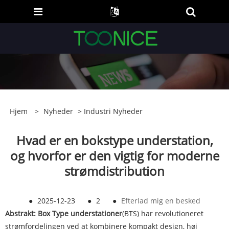
Hjem
>
Nyheder
>
Industri Nyheder
Hvad er en bokstype understation,
og hvorfor er den vigtig for moderne
strømdistribution
●
2025-12-23
●
2
●
Efterlad mig en besked
Abstrakt:
B
ox Type understationer
(BTS) har revolutioneret
strømfordelingen ved at kombinere kompakt design, høj