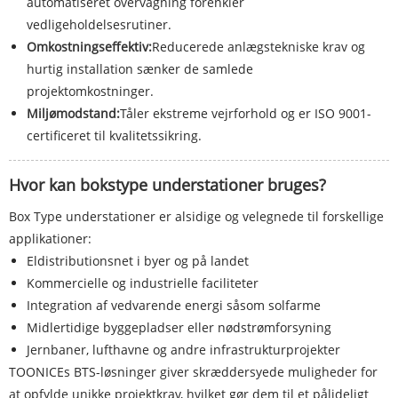
automatiseret overvågning forenkler
vedligeholdelsesrutiner.
Omkostningseffektiv:
Reducerede anlægstekniske krav og
hurtig installation sænker de samlede
projektomkostninger.
Miljømodstand:
Tåler ekstreme vejrforhold og er ISO 9001-
certificeret til kvalitetssikring.
Hvor kan bokstype understationer bruges?
Box Type understationer er alsidige og velegnede til forskellige
applikationer:
Eldistributionsnet i byer og på landet
Kommercielle og industrielle faciliteter
Integration af vedvarende energi såsom solfarme
Midlertidige byggepladser eller nødstrømforsyning
Jernbaner, lufthavne og andre infrastrukturprojekter
TOONICEs BTS-løsninger giver skræddersyede muligheder for
at opfylde unikke projektkrav, hvilket gør dem til et pålideligt