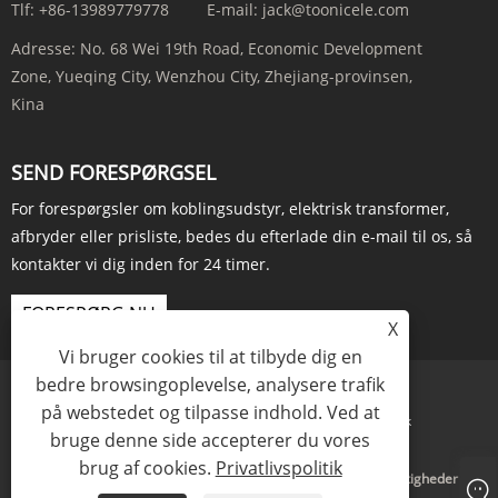
Tlf:
+86-13989779778
E-mail:
jack@toonicele.com
Adresse:
No. 68 Wei 19th Road, Economic Development
Zone, Yueqing City, Wenzhou City, Zhejiang-provinsen,
Kina
SEND FORESPØRGSEL
For forespørgsler om koblingsudstyr, elektrisk transformer,
afbryder eller prisliste, bedes du efterlade din e-mail til os, så
kontakter vi dig inden for 24 timer.
FORESPØRG NU
X
Vi bruger cookies til at tilbyde dig en
bedre browsingoplevelse, analysere trafik
på webstedet og tilpasse indhold. Ved at
Links
Sitemap
RSS
XML
Privatlivspolitik
bruge denne side accepterer du vores
brug af cookies.
Privatlivspolitik
Copyright © 2024 Wenzhou Naisite Electric Co., Ltd. Alle rettigheder